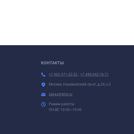
КОНТАКТЫ
+7 962 971-32-52
;
+7 499-342-76-71
Москва, Нахимовский пр-кт, д.24, к.2
zakaz@shsl.ru
Режим работы:
ПН-ВС 10:00—19:00