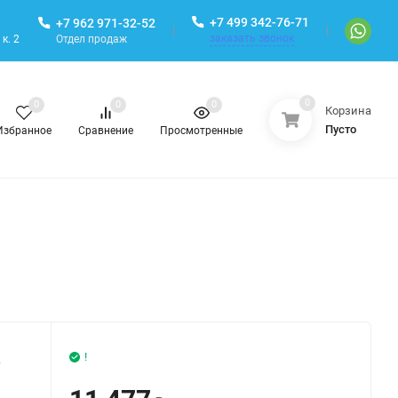
+7 499 342-76-71
+7 962 971-32-52
заказать звонок
Отдел продаж
к. 2
0
0
0
0
Корзина
Пусто
Избранное
Сравнение
Просмотренные
!
2