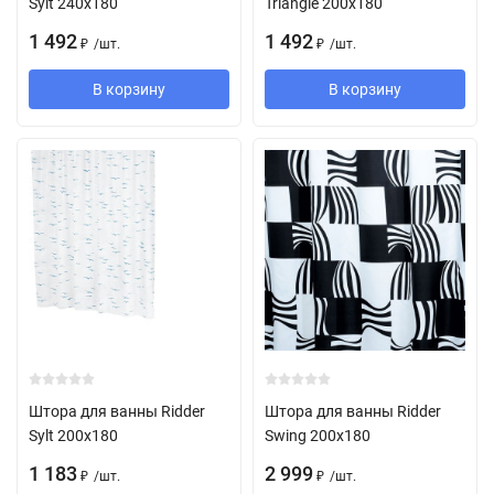
Sylt 240х180
Triangle 200х180
1 492
1 492
/
шт.
/
шт.
₽
₽
В корзину
В корзину
Штора для ванны Ridder
Штора для ванны Ridder
Sylt 200х180
Swing 200х180
1 183
2 999
/
шт.
/
шт.
₽
₽