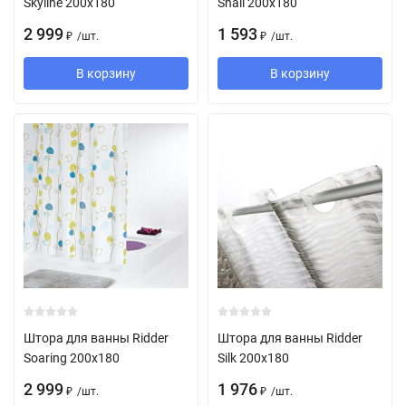
Skyline 200х180
Snail 200х180
2 999
1 593
/
шт.
/
шт.
₽
₽
В корзину
В корзину
Штора для ванны Ridder
Штора для ванны Ridder
Soaring 200х180
Silk 200х180
2 999
1 976
/
шт.
/
шт.
₽
₽