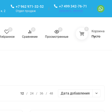
+7 499 342-76-71
+7 962 971-32-52
заказать звонок
Отдел продаж
к. 2
0
0
0
0
Корзина
Пусто
Избранное
Сравнение
Просмотренные
Дата добавления
12
/
24
/
36
/
48