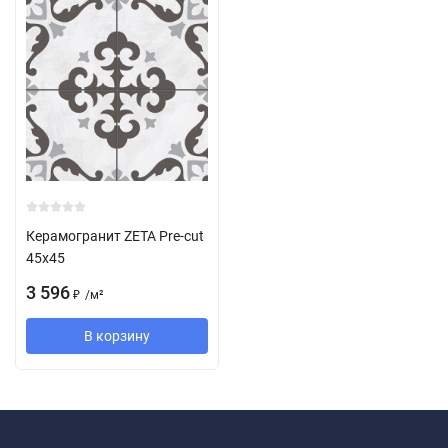
Керамогранит ZETA Pre-cut
45x45
3 596
/
м²
₽
В корзину