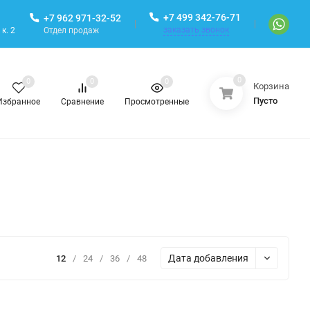
+7 499 342-76-71
+7 962 971-32-52
заказать звонок
Отдел продаж
к. 2
0
0
0
0
Корзина
Пусто
Избранное
Сравнение
Просмотренные
Дата добавления
12
/
24
/
36
/
48