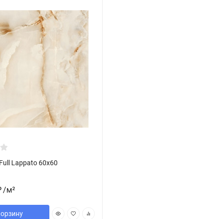
 Full Lappato 60x60
/
м²
₽
корзину