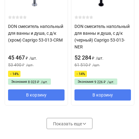
DON смеситель напольный
DON смеситель напольный
для ванны и душа, с д/к
для ванны и душа, с д/к
(хром) Caprigo 53-013-CRM
(черный) Caprigo 53-013-
NER
45 467
52 284
/
шт.
/
шт.
₽
₽
53 490
61 510
/
шт.
/
шт.
₽
₽
- 14%
- 14%
Экономия
Экономия
8 023
/
шт.
9 226
/
шт.
₽
₽
В корзину
В корзину
Показать еще