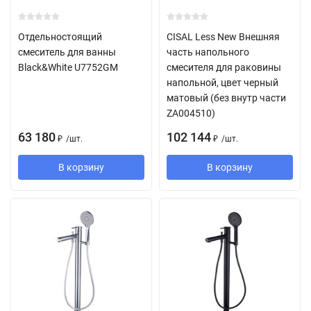
Отдельностоящий
CISAL Less New Внешняя
смеситель для ванны
часть напольного
Black&White U7752GM
смесителя для раковины
напольной, цвет черный
матовый (без внутр части
ZA004510)
63 180
102 144
/
шт.
/
шт.
₽
₽
В корзину
В корзину