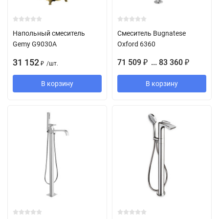
Напольный смеситель
Смеситель Bugnatese
Gemy G9030A
Oxford 6360
31 152
71 509
... 83 360
₽
₽
/
шт.
₽
В корзину
В корзину