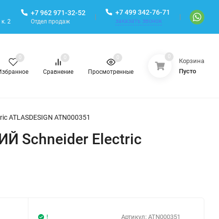
+7 499 342-76-71
+7 962 971-32-52
заказать звонок
Отдел продаж
к. 2
0
0
0
0
Корзина
Пусто
Избранное
Сравнение
Просмотренные
tric ATLASDESIGN ATN000351
 Schneider Electric
!
Артикул:
ATN000351