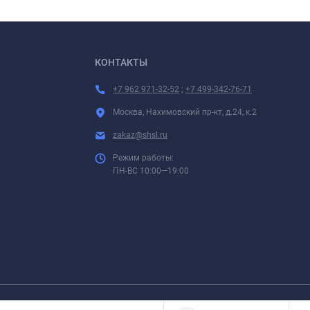
КОНТАКТЫ
+7 962 971-32-52
;
+7 499-342-76-71
Москва, Нахимовский пр-кт, д.24, к.2
zakaz@shsl.ru
Режим работы:
ПН-ВС 10:00—19:00