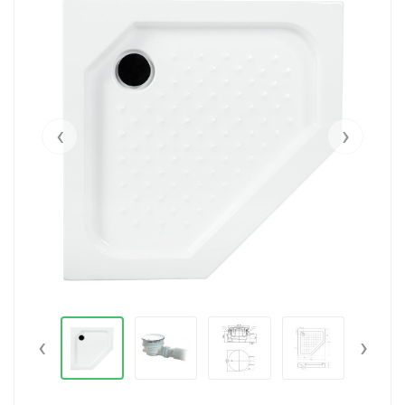
‹
›
‹
›