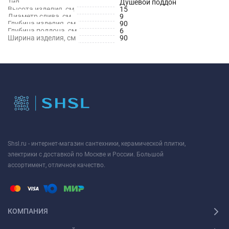
Тип
Душевой поддон
Высота изделия, см
15
Диаметр слива, см
9
Глубина изделия, см
90
Глубина поддона, см
6
Ширина изделия, см
90
Shsl.ru - интернет-магазин сантехники, керамической плитки,
электрики с доставкой по Москве и России. Большой
ассортимент, отличное качество.
КОМПАНИЯ