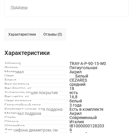
Поддоны
Характеристики
Отзывы (0)
Характеристики
Артикул
TRAY-A-P-90-15-W0
Форма
Пятиугольная
Материал
Акрил
Цвет
Белый
Бренд
CEZARES
Вид поддона
средний
Вес брутто, кг
18
Антискользящее покрытие
есть
Вес нетто, кг
16,8
Цвет поддона
белый
Гарантийный срок
3 года
Комплект ножек для поддона
Есть в комплекте
Материал поддона
Акрил
Стиль
Современный
Страна
Италия
ШтрихКод
IB1000000128203
Для сифона диаметром, см
9