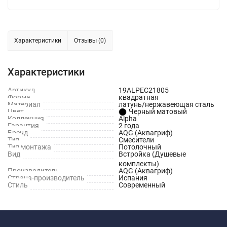
Характеристики
Отзывы (0)
Характеристики
Артикул
19ALPEC21805
Форма
квадратная
Материал
латунь/нержавеющая сталь
Цвет
Черный матовый
Коллекция
Alpha
Гарантия
2 года
Бренд
AQG (Аквагриф)
Тип
Смесители
Тип монтажа
Потолочный
Вид
Встройка (Душевые
комплекты)
Производитель
AQG (Аквагриф)
Страна-производитель
Испания
Стиль
Современный