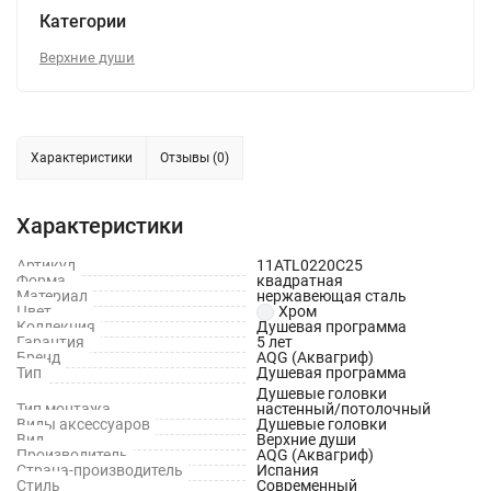
Категории
Верхние души
Характеристики
Отзывы (0)
Характеристики
Артикул
11ATL0220C25
Форма
квадратная
Материал
нержавеющая сталь
Цвет
Хром
Коллекция
Душевая программа
Гарантия
5 лет
Бренд
AQG (Аквагриф)
Тип
Душевая программа
Душевые головки
Тип монтажа
настенный/потолочный
Виды аксессуаров
Душевые головки
Вид
Верхние души
Производитель
AQG (Аквагриф)
Страна-производитель
Испания
Стиль
Современный