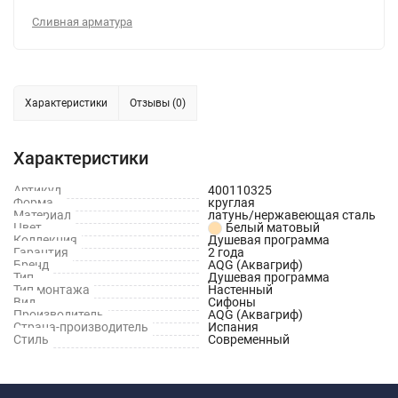
Сливная арматура
Характеристики
Отзывы (0)
Характеристики
Артикул
400110325
Форма
круглая
Материал
латунь/нержавеющая сталь
Цвет
Белый матовый
Коллекция
Душевая программа
Гарантия
2 года
Бренд
AQG (Аквагриф)
Тип
Душевая программа
Тип монтажа
Настенный
Вид
Сифоны
Производитель
AQG (Аквагриф)
Страна-производитель
Испания
Стиль
Современный