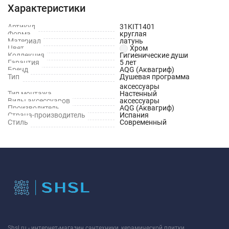
Характеристики
Артикул
31KIT1401
Форма
круглая
Материал
латунь
Цвет
Хром
Коллекция
Гигиенические души
Гарантия
5 лет
Бренд
AQG (Аквагриф)
Тип
Душевая программа
аксессуары
Тип монтажа
Настенный
Виды аксессуаров
аксессуары
Производитель
AQG (Аквагриф)
Страна-производитель
Испания
Стиль
Современный
Shsl.ru - интернет-магазин сантехники, керамической плитки,