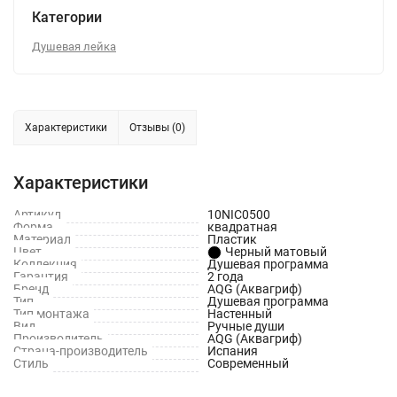
Категории
Душевая лейка
Характеристики
Отзывы (0)
Характеристики
Артикул
10NIC0500
Форма
квадратная
Материал
Пластик
Цвет
Черный матовый
Коллекция
Душевая программа
Гарантия
2 года
Бренд
AQG (Аквагриф)
Тип
Душевая программа
Тип монтажа
Настенный
Вид
Ручные души
Производитель
AQG (Аквагриф)
Страна-производитель
Испания
Стиль
Современный