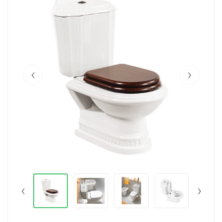
‹
›
‹
›