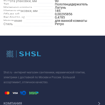
Высота упаковки, мм
90
Тип
Полотенцедержатель
Материал корпуса
Латунь
Ширина упаковки, мм
185
Объем, м3
0,00295856
Вес брутто, кг
0,4785
Назначение
для ванной комнаты
Стиль
Ретро
Shsl.ru - интернет-магазин сантехники, керамической плитки,
электрики с доставкой по Москве и России. Большой
ассортимент, отличное качество.
КОМПАНИЯ