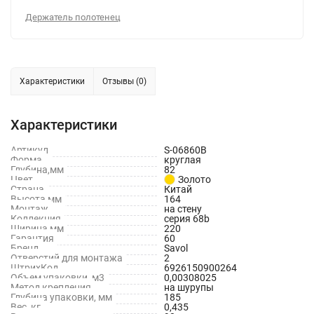
Держатель полотенец
Характеристики
Отзывы (0)
Характеристики
Артикул
S-06860B
Форма
круглая
Глубина,мм
82
Цвет
Золото
Страна
Китай
Высота,мм
164
Монтаж
на стену
Коллекция
серия 68b
Ширина,мм
220
Гарантия
60
Бренд
Savol
Отверстий для монтажа
2
ШтрихКод
6926150900264
Объем упаковки, м3
0,00308025
Метод крепления
на шурупы
Глубина упаковки, мм
185
Вес, кг
0,435