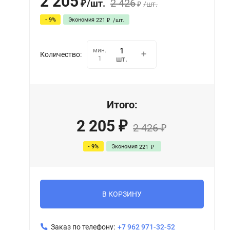
2 205
2 426
/
шт.
₽
/
шт.
₽
- 9%
Экономия
221
/
шт.
₽
мин.
Количество:
1
шт.
Итого:
2 205
₽
2 426
₽
- 9%
Экономия
221
₽
В КОРЗИНУ
Заказ по телефону:
+7 962 971-32-52