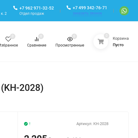
+7 499 342-76-71
+7 962 971-32-52
заказать звонок
Отдел продаж
к. 2
0
0
0
0
Корзина
Пусто
Избранное
Сравнение
Просмотренные
 (KH-2028)
!
Артикул:
KH-2028