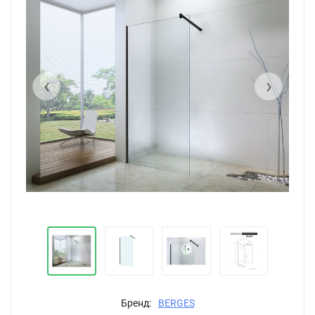
‹
›
Бренд:
BERGES