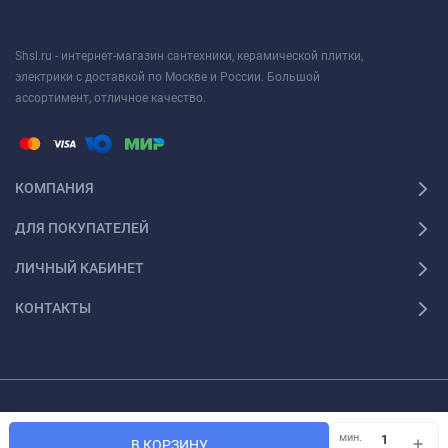
Shsl.ru - интернет-магазин сантехники, керамической плитки,
электрики с доставкой по Москве и России. Большой
ассортимент, отличное качество.
КОМПАНИЯ
ДЛЯ ПОКУПАТЕЛЕЙ
ЛИЧНЫЙ КАБИНЕТ
КОНТАКТЫ
Просим, обратить ваше внимание на то, что данный интернет ресурс носит
лишь информационный характер и ни при каких условиях материалы и цены,
мин.
В КОРЗИНУ