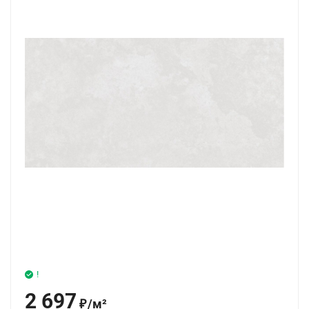
!
2 697
/
м²
₽