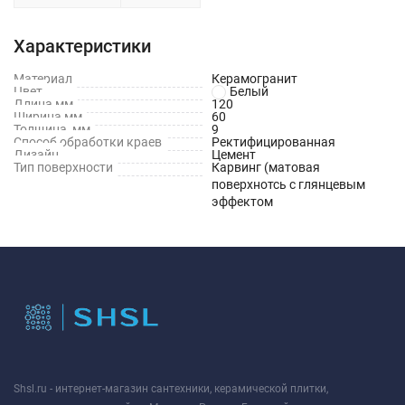
Характеристики
Материал
Керамогранит
Цвет
Белый
Длина,мм
120
Ширина,мм
60
Толщина, мм
9
Способ обработки краев
Ректифицированная
Дизайн
Цемент
Тип поверхности
Карвинг (матовая
поверхнотсь с глянцевым
эффектом
Shsl.ru - интернет-магазин сантехники, керамической плитки,