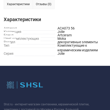
Характеристики
Отзывы (0)
Характеристики
Артикул
ACA073 56
Коллекция
Jolie
Бренд
Artceram
Цвет комплектующих
Moka
Раздел
декоративные элементы
Тип
Комплектующие к
керамическим изделиям
Серия
Jolie
Shsl.ru - интернет-магазин сантехники, керамической плитки,
электрики с доставкой по Москве и России. Большой