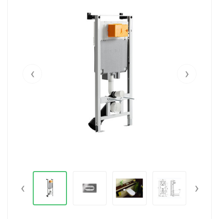
‹
›
‹
›