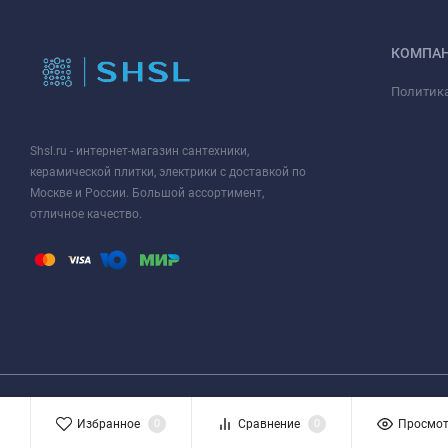
КОМПА
Политик
Shsl.ru - интернет-магазин сантехники,
керамической плитки, электрики с доставкой по
Москве и России. Большой ассортимент,
отличное качество.
Просим, обратить ваше внимание на то, что данный интернет ресурс носит
Избранное
0
Сравнение
0
Просмо