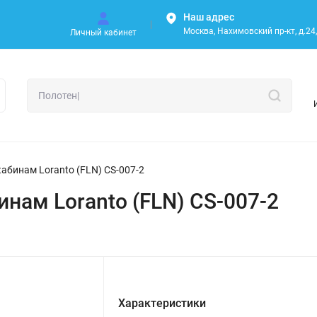
Наш адрес
Москва, Нахимовский пр-кт, д.24, 
Личный кабинет
абинам Loranto (FLN) CS-007-2
нам Loranto (FLN) CS-007-2
Характеристики