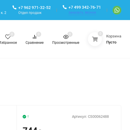
+7 499 342-76-71
+7 962 971-32-52
заказать звонок
Отдел продаж
к. 2
0
0
0
0
Корзина
Пусто
Избранное
Сравнение
Просмотренные
!
Артикул:
СS00062488