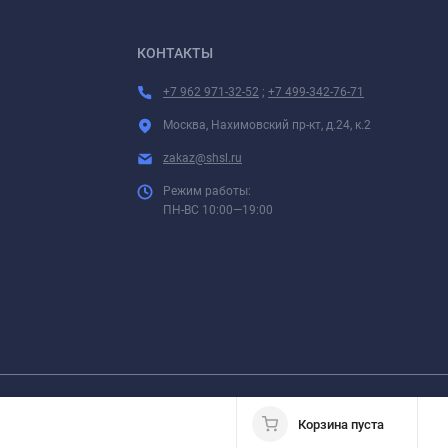
КОНТАКТЫ
+7 962 971-32-52
;
+7 499-342-76-71
Москва, Нахимовский пр-кт, д.24, к.2
zakaz@shsl.ru
Режим работы:
ПН-ВС 10:00—19:00
 размещенные на страницах данного сайта, не являются публичной офертой.
Корзина пуста