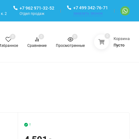
+7 499 342-76-71
+7 962 971-32-52
заказать звонок
Отдел продаж
к. 2
0
0
0
0
Корзина
Пусто
Избранное
Сравнение
Просмотренные
!