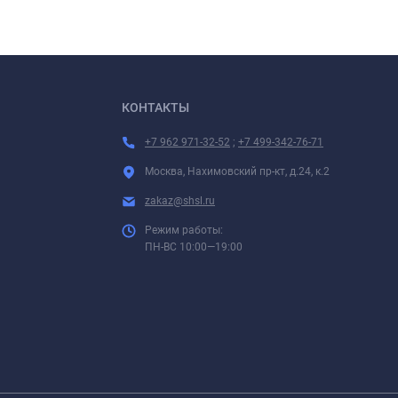
КОНТАКТЫ
+7 962 971-32-52
;
+7 499-342-76-71
Москва, Нахимовский пр-кт, д.24, к.2
zakaz@shsl.ru
Режим работы:
ПН-ВС 10:00—19:00