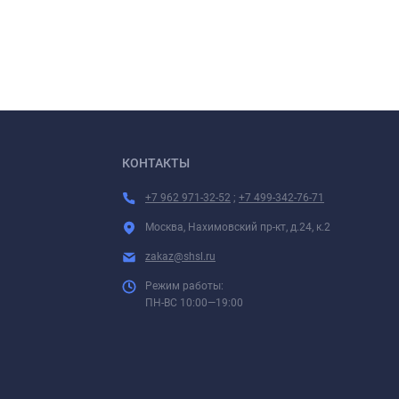
КОНТАКТЫ
+7 962 971-32-52
;
+7 499-342-76-71
Москва, Нахимовский пр-кт, д.24, к.2
zakaz@shsl.ru
Режим работы:
ПН-ВС 10:00—19:00