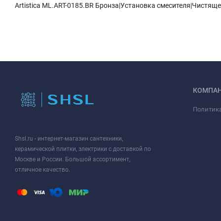
Artistica ML.ART-0185.BR Бронза|Установка смесителя|Чистящее
КОМПА
Политик
Shsl.ru - интернет-магазин сантехники,
керамической плитки, электрики с доставкой по
Москве и России. Большой ассортимент,
отличное качество.