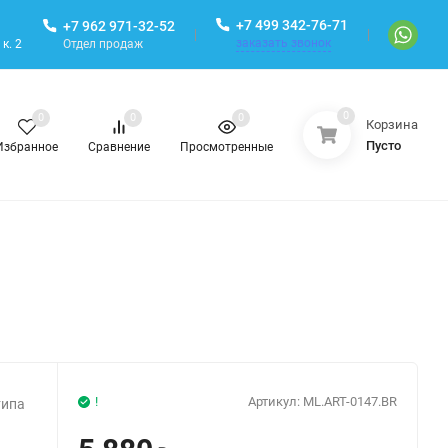
+7 499 342-76-71
+7 962 971-32-52
заказать звонок
Отдел продаж
к. 2
0
0
0
0
Корзина
Пусто
Избранное
Сравнение
Просмотренные
!
Артикул:
ML.ART-0147.BR
типа