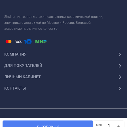
Shsl.ru - интернет-магазин сантехники, керамической плитки,
электрики с доставкой по Москве и России. Большой
ассортимент, отличное качество.
КОМПАНИЯ
ДЛЯ ПОКУПАТЕЛЕЙ
ЛИЧНЫЙ КАБИНЕТ
КОНТАКТЫ
Просим, обратить ваше внимание на то, что данный интернет ресурс носит
лишь информационный характер и ни при каких условиях материалы и цены,
мин.