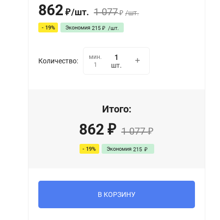
862
1 077
/
шт.
₽
/
шт.
₽
- 19%
Экономия
215
/
шт.
₽
мин.
Количество:
1
шт.
Итого:
862
₽
1 077
₽
- 19%
Экономия
215
₽
В КОРЗИНУ