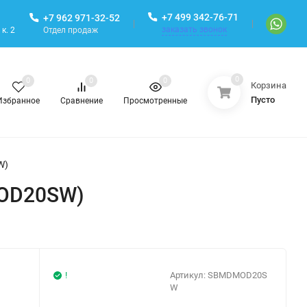
+7 499 342-76-71
+7 962 971-32-52
заказать звонок
Отдел продаж
к. 2
0
0
0
0
Корзина
Пусто
Избранное
Сравнение
Просмотренные
W)
MOD20SW)
!
Артикул:
SBMDMOD20S
W