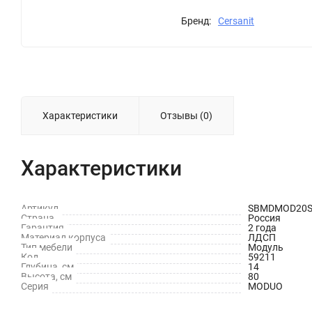
Бренд:
Cersanit
Характеристики
Отзывы (0)
Характеристики
Артикул
SBMDMOD20
Страна
Россия
Гарантия
2 года
Материал корпуса
ЛДСП
Тип мебели
Модуль
Код
59211
Глубина, см
14
Высота, см
80
Серия
MODUO