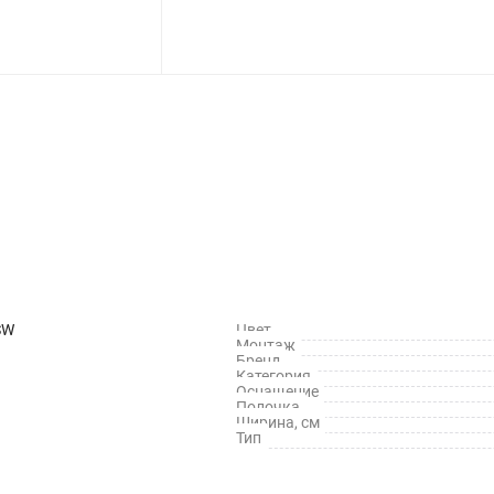
SW
Цвет
Монтаж
Бренд
Категория
Оснащение
Полочка
Ширина, см
Тип