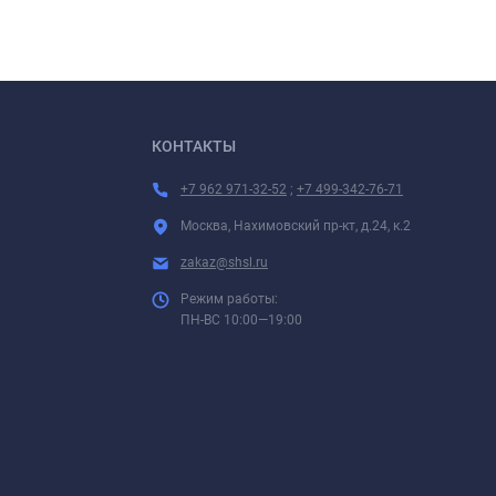
КОНТАКТЫ
+7 962 971-32-52
;
+7 499-342-76-71
Москва, Нахимовский пр-кт, д.24, к.2
zakaz@shsl.ru
Режим работы:
ПН-ВС 10:00—19:00