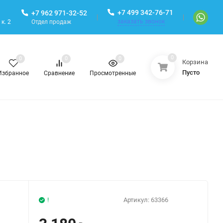
+7 499 342-76-71
+7 962 971-32-52
заказать звонок
Отдел продаж
к. 2
0
0
0
0
Корзина
Пусто
Избранное
Сравнение
Просмотренные
!
Артикул:
63366