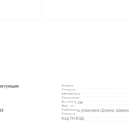
ектующие
Бренд
Страна
Материал
Гарантия
Высота, см
Вес, кг
33
Габариты упаковки (Длина, Ширина
Страна
Код ТН ВЭД