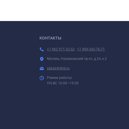
КОНТАКТЫ
+7 962 971-32-52
;
+7 499-342-76-71
Москва, Нахимовский пр-кт, д.24, к.2
zakaz@shsl.ru
Режим работы:
ПН-ВС 10:00—19:00