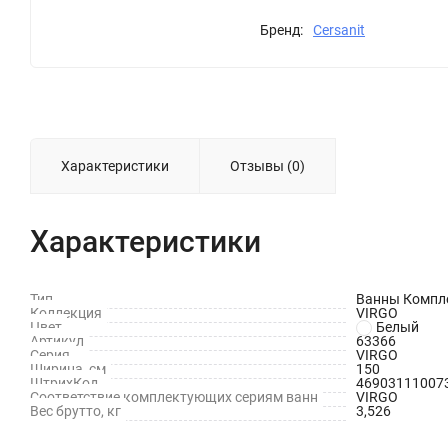
Бренд:
Cersanit
Характеристики
Отзывы (0)
Характеристики
Тип
Ванны Компл
Коллекция
VIRGO
Цвет
Белый
Артикул
63366
Серия
VIRGO
Ширина, см
150
ШтрихКод
46903111007
Соответствие комплектующих сериям ванн
VIRGO
Вес брутто, кг
3,526