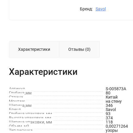
Бренд:
Savol
Характеристики
Отзывы (0)
Характеристики
Артикул
S-005873A
Глубина,мм
80
Страна
Китай
Монтаж
на стену
Ширина,мм
346
Бренд
Savol
Глубина упаковки, мм
93
Высота упаковки, мм
374
Ширина упаковки, мм
118
Объем, м3
0,00271264
Тип рисунка
узоры