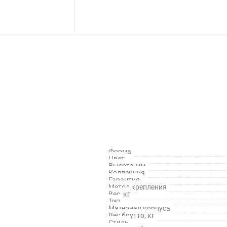
Форма
Цвет
Высота,мм
Коллекция
Гарантия
Метод крепления
Вес, кг
Тип
Материал корпуса
Вес брутто, кг
Стиль