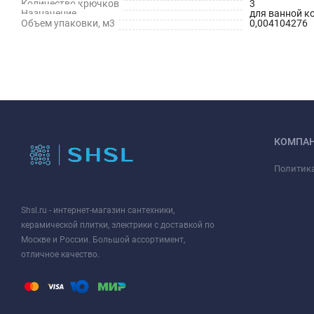
Количество крючков
3
Назначение
для ванной к
Объем упаковки, м3
0,004104276
КОМПА
Политик
Shsl.ru - интернет-магазин сантехники,
керамической плитки, электрики с доставкой по
Москве и России. Большой ассортимент,
отличное качество.