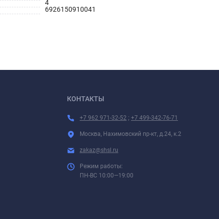
4
6926150910041
КОНТАКТЫ
+7 962 971-32-52
;
+7 499-342-76-71
Москва, Нахимовский пр-кт, д.24, к.2
zakaz@shsl.ru
Режим работы:
ПН-ВС 10:00—19:00