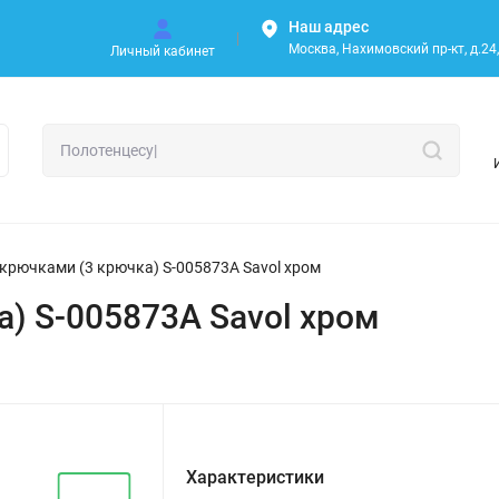
Наш адрес
Москва, Нахимовский пр-кт, д.24, 
Личный кабинет
 крючками (3 крючка) S-005873A Savol хром
а) S-005873A Savol хром
Характеристики