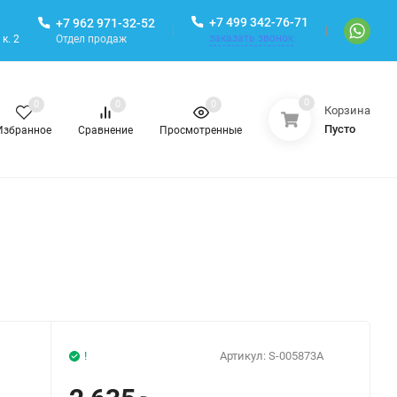
+7 499 342-76-71
+7 962 971-32-52
заказать звонок
Отдел продаж
к. 2
0
0
0
0
Корзина
Пусто
Избранное
Сравнение
Просмотренные
!
Артикул:
S-005873A