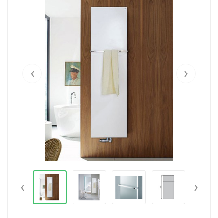
‹
›
‹
›