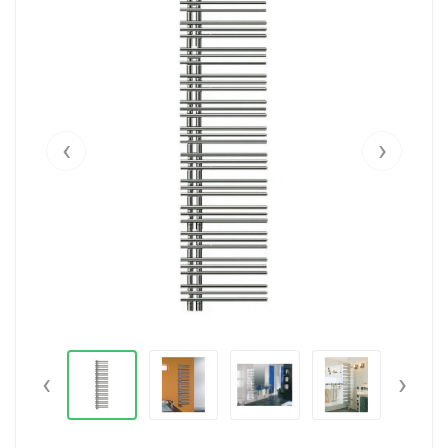
‹
›
‹
›