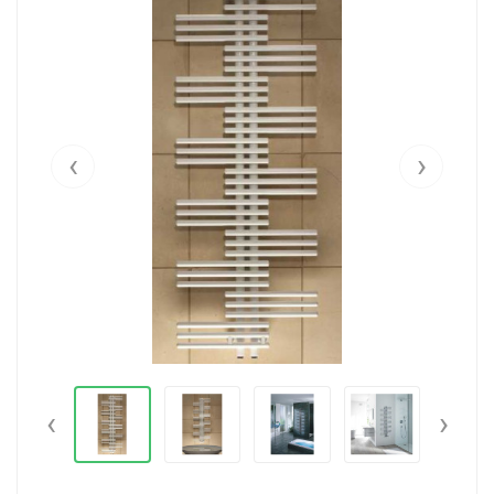
‹
›
‹
›