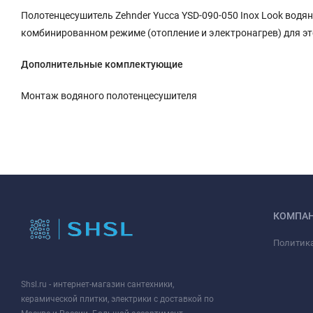
Полотенцесушитель Zehnder Yucca YSD-090-050 Inox Look вод
комбинированном режиме (отопление и электронагрев) для эт
Дополнительные комплектующие
Монтаж водяного полотенцесушителя
КОМПА
Политик
Shsl.ru - интернет-магазин сантехники,
керамической плитки, электрики с доставкой по