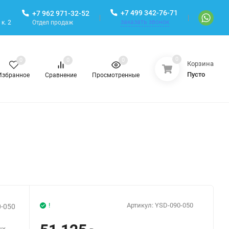
+7 499 342-76-71
+7 962 971-32-52
заказать звонок
Отдел продаж
к. 2
0
0
0
0
Корзина
Пусто
Избранное
Сравнение
Просмотренные
!
Артикул:
YSD-090-050
0-050