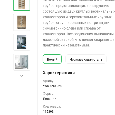
системах отопления. Выполнен из стальн
трубок, представляющих конструкцию
состоящую из двух круглых вертикальны
коллекторов и горизонтальных круглых
трубок, сгруппированных по три штуки
симметрично слева или справа от
коллекторов. Все соединения выполнены
лазерной сваркой, что делает сварные ш
практически незаметными.
Белый
Нержавеющая сталь
Характеристики
›
Артикул:
YSD-090-050
Форма:
Лесенки
Код товара:
115393