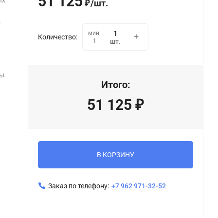
51 125
ых
/
шт.
₽
х
мин.
Количество:
1
шт.
вы
Итого:
51 125
₽
В КОРЗИНУ
Заказ по телефону:
+7 962 971-32-52