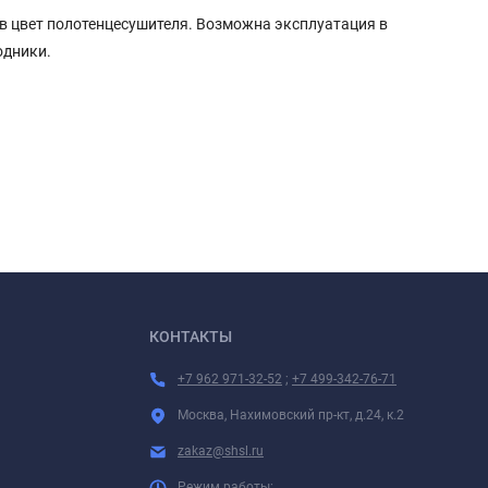
 в цвет полотенцесушителя. Возможна эксплуатация в
одники.
КОНТАКТЫ
+7 962 971-32-52
;
+7 499-342-76-71
Москва, Нахимовский пр-кт, д.24, к.2
zakaz@shsl.ru
Режим работы: