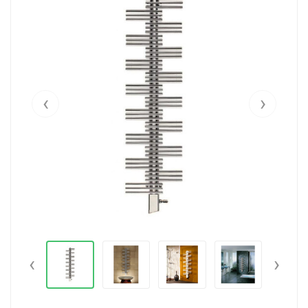
‹
›
‹
›