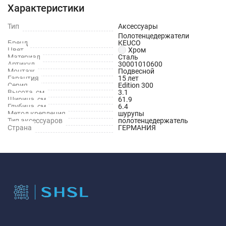
Характеристики
Тип
Аксессуары
Полотенцедержатели
Бренд
KEUCO
Цвет
Хром
Материал
Сталь
Артикул
30001010600
Монтаж
Подвесной
Гарантия
15 лет
Серия
Edition 300
Высота, см
3.1
Ширина, см
61.9
Глубина, см
6.4
Метод крепления
шурупы
Тип аксессуаров
полотенцедержатель
Страна
ГЕРМАНИЯ