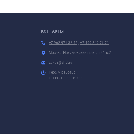
КОНТАКТЫ
+7 962 971-32-52
;
+7 499-342-76-71
Москва, Нахимовский пр-кт, д.24, к.2
zakaz@shsl.ru
Режим работы:
ПН-ВС 10:00—19:00