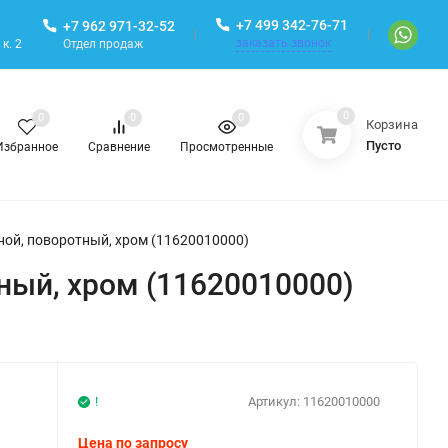
+7 499 342-76-71
+7 962 971-32-52
заказать звонок
Отдел продаж
к. 2
0
0
0
0
Корзина
Пусто
Избранное
Сравнение
Просмотренные
ной, поворотный, хром (11620010000)
ный, хром (11620010000)
!
Артикул:
11620010000
Цена по запросу