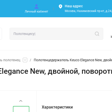
Наш адрес
Москва, Нахимовский пр-кт, д.24, 
Личный кабинет
ь полотенец
/
Полотенцедержатель Keuco Elegance New, двой
legance New, двойной, поворот
‹
Характеристики