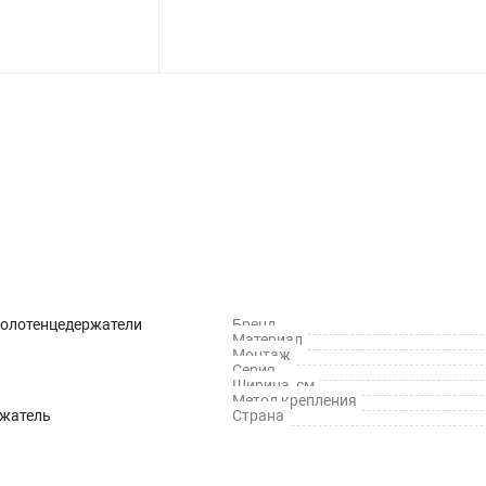
Полотенцедержатели
Бренд
Материал
Монтаж
Серия
Ширина, см
Метод крепления
ржатель
Страна