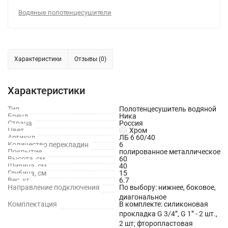
Водяные полотенцесушители
Характеристики
Отзывы (0)
Характеристики
Тип
Полотенцесушитель водяной
Бренд
Ника
Страна
Россия
Цвет
Хром
Артикул
ЛБ 6 60/40
Количество перекладин
6
Покрытие
полированное металлическое
Высота, см
60
Ширина, см
40
Глубина, см
15
Вес, кг
6.7
Направление подключения
По выбору: нижнее, боковое,
диагональное
Комплектация
В комплекте: силиконовая
прокладка G 3/4”, G 1” - 2 шт.,
2 шт; фторопластовая