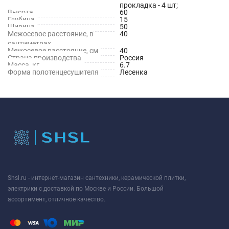
прокладка - 4 шт;
Высота
60
Глубина
15
Ширина
50
Межосевое расстояние, в
40
сантиметрах
Межосевое расстояние, см
40
Страна производства
Россия
Масса, кг
6.7
Форма полотенцесушителя
Лесенка
Shsl.ru - интернет-магазин сантехники, керамической плитки,
электрики с доставкой по Москве и России. Большой
ассортимент, отличное качество.