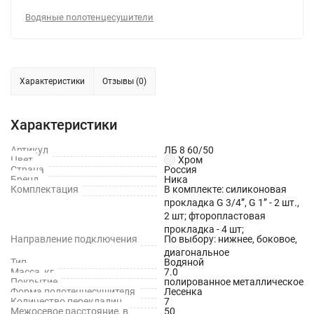
Водяные полотенцесушители
Характеристики
Отзывы (0)
Характеристики
Артикул
ЛБ 8 60/50
Цвет
Хром
Страна
Россия
Бренд
Ника
Комплектация
В комплекте: силиконовая
прокладка G 3/4”, G 1” - 2 шт.,
2 шт; фторопластовая
прокладка - 4 шт;
Направление подключения
По выбору: нижнее, боковое,
диагональное
Тип
Водяной
Масса, кг
7.0
Покрытие
полированное металлическое
Форма полотенцесушителя
Лесенка
Количество перекладин
7
Межосевое расстояние, в
50