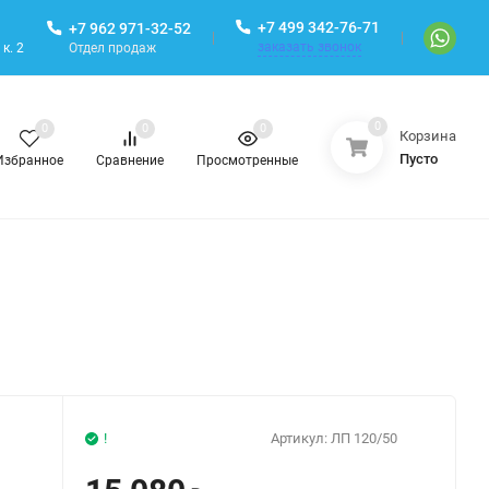
+7 499 342-76-71
+7 962 971-32-52
заказать звонок
Отдел продаж
к. 2
0
0
0
0
Корзина
Пусто
Избранное
Сравнение
Просмотренные
!
Артикул:
ЛП 120/50