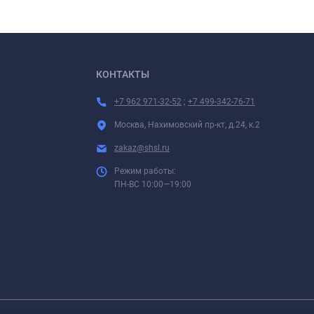
КОНТАКТЫ
+7 962 971-32-52
;
+7 499-342-76-71
Москва, Нахимовский пр-кт, д.24, к.2
zakaz@shsl.ru
Режим работы:
ПН-ВС 10:00—19:00