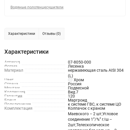
Водяные полотенцесушители
Характеристики
Отзывы (0)
Характеристики
Артикул
07-8050-000
Форма
Лесенка
Материал
нержавеющая сталь AISI 304
(L)
Цвет
Хром
Страна
Россия
Монтаж
Подвесной
Коллекция
Вид 7
Гарантия
120
Бренд
Маргроид
Подключение
к системе ГВС, к системе ЦО
Комплектация
Колпачок с краном
Маевского – 2 шт;Угловое
соединение 1”/¾” г/ш –
2шт;Телескопическое