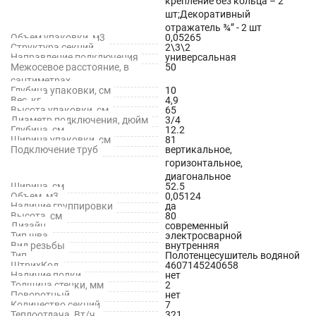
крепление без кольца – 2
шт;Декоративный
отражатель ¾” - 2 шт
Объем упаковки, м3
0,05265
Структура секций
2\3\2
Направление подключения
универсальная
Межосевое расстояние, в
50
сантиметрах
Глубина упаковки, cм
10
Вес, кг
4,9
Высота упаковки, см
65
Диаметр подключения, дюйм
3/4
Глубина, см
12.2
Ширина упаковки, см
81
Подключение труб
вертикальное,
горизонтальное,
диагональное
Ширина, см
52.5
Объем, м3
0,05124
Наличие группировки
да
Высота, см
80
Дизайн
современный
Тип шва
электросварной
Вид резьбы
внутренняя
Тип
Полотенцесушитель водяной
ШтрихКод
4607145240658
Наличие полки
нет
Толщина стенки, мм
2
Поворотный
нет
Количество секций
7
Теплоотдача, Вт/ч
321