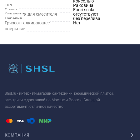
консолью
Тип
Раковина
Серия
Fuori scala
Отверстия для смесителя
отсутствуют
Перелив
без перелива
Грязеотталкивающее
Нет
покрытие
Shsl.ru - интернет-магазин сантехники, керамической плитки,
электрики с доставкой по Москве и России. Большой
ассортимент, отличное качество.
КОМПАНИЯ