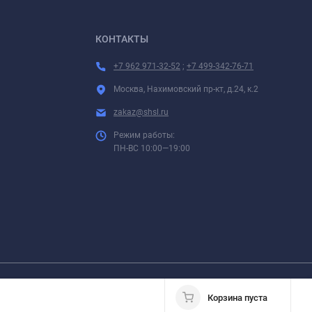
КОНТАКТЫ
+7 962 971-32-52
;
+7 499-342-76-71
Москва, Нахимовский пр-кт, д.24, к.2
zakaz@shsl.ru
Режим работы:
ПН-ВС 10:00—19:00
 размещенные на страницах данного сайта, не являются публичной офертой.
Корзина пуста