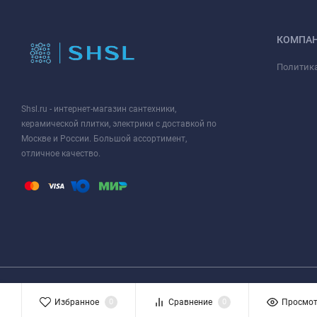
КОМПА
Политик
Shsl.ru - интернет-магазин сантехники,
керамической плитки, электрики с доставкой по
Москве и России. Большой ассортимент,
отличное качество.
Просим, обратить ваше внимание на то, что данный интернет ресурс носит
Избранное
0
Сравнение
0
Просмо