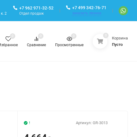
+7 499 342-76-71
+7 962 971-32-52
заказать звонок
Отдел продаж
к. 2
0
0
0
0
Корзина
Пусто
Избранное
Сравнение
Просмотренные
!
Артикул:
GR-3013