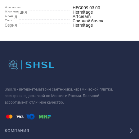
Артикул
HEC009 03 00
Коллекция
Hermitage
Бренд
Artceram
Тип
Сливной бачок
Серия
Hermitage
Shsl.ru - интернет-магазин сантехники, керамической плитки,
электрики с доставкой по Москве и России. Большой
ассортимент, отличное качество.
КОМПАНИЯ