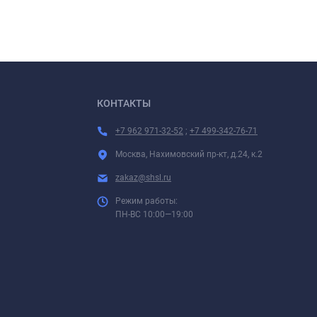
КОНТАКТЫ
+7 962 971-32-52
;
+7 499-342-76-71
Москва, Нахимовский пр-кт, д.24, к.2
zakaz@shsl.ru
Режим работы:
ПН-ВС 10:00—19:00