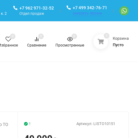
+7 499 342-76-71
+7 962 971-32-52
заказать звонок
Отдел продаж
к. 2
0
0
0
0
Корзина
Пусто
Избранное
Сравнение
Просмотренные
!
Артикул:
LISTO10151
ro TO