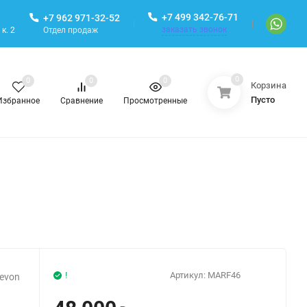
+7 499 342-76-71
+7 962 971-32-52
заказать звонок
Отдел продаж
к. 2
0
0
0
0
Корзина
Пусто
Избранное
Сравнение
Просмотренные
!
Артикул:
MARF46
Devon