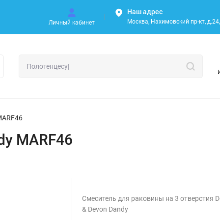
Наш адрес
Москва, Нахимовский пр-кт, д.24, 
Личный кабинет
 MARF46
dy MARF46
Смеситель для раковины на 3 отверстия 
& Devon Dandy