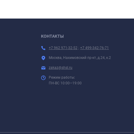
КОНТАКТЫ
+7 962 971-32-52
;
+7 499-342-76-71
Москва, Нахимовский пр-кт, д.24, к.2
zakaz@shsl.ru
Режим работы:
ПН-ВС 10:00—19:00