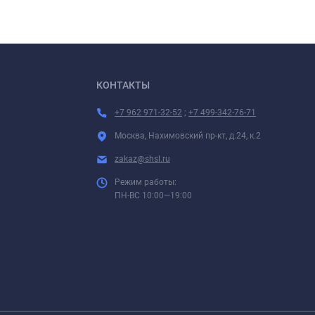
КОНТАКТЫ
+7 962 971-32-52
;
+7 499-342-76-71
Москва, Нахимовский пр-кт, д.24, к.2
zakaz@shsl.ru
Режим работы:
ПН-ВС 10:00—19:00