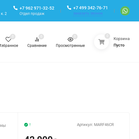
+7 499 342-76-71
+7 962 971-32-52
заказать звонок
Отдел продаж
к. 2
0
0
0
0
Корзина
Пусто
Избранное
Сравнение
Просмотренные
!
Артикул:
MARF46CR
ины