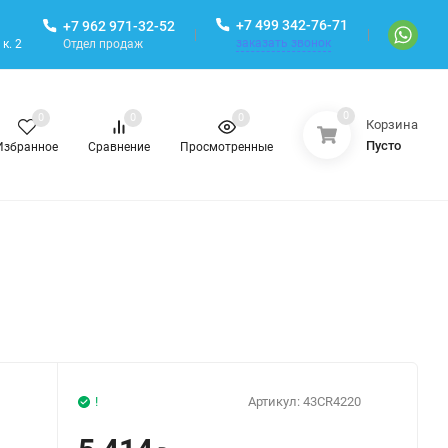
+7 499 342-76-71
+7 962 971-32-52
заказать звонок
Отдел продаж
к. 2
0
0
0
0
Корзина
Пусто
Избранное
Сравнение
Просмотренные
!
Артикул:
43CR4220