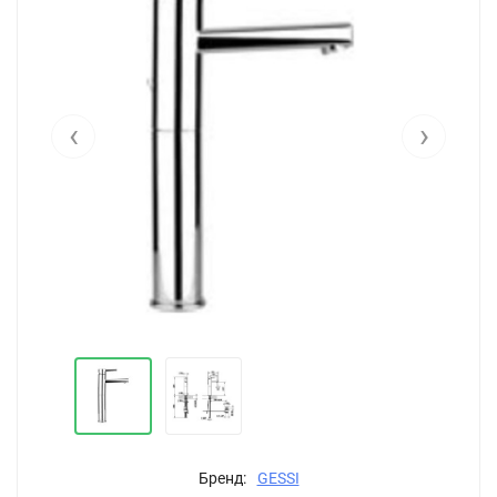
‹
›
Бренд:
GESSI