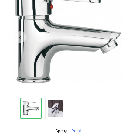
‹
›
Бренд:
Paini