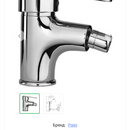
‹
›
Бренд:
Paini