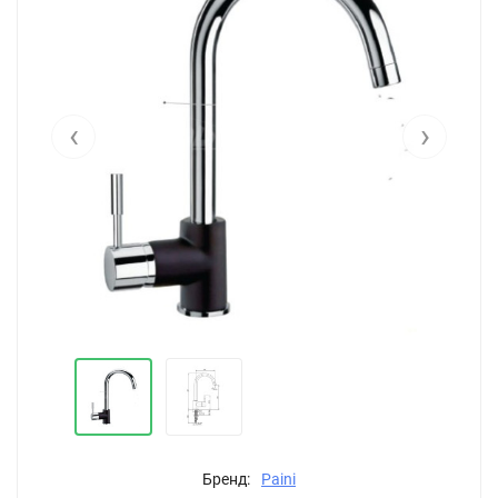
‹
›
Бренд:
Paini