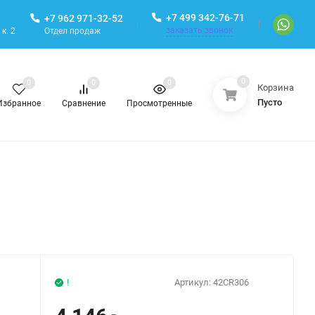
+7 499 342-76-71
+7 962 971-32-52
заказать звонок
Отдел продаж
к. 2
0
0
0
0
Корзина
Пусто
Избранное
Сравнение
Просмотренные
!
Артикул:
42CR306