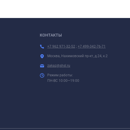
КОНТАКТЫ
+7 962 971-32-52
;
+7 499-342-76-71
Москва, Нахимовский пр-кт, д.24, к.2
zakaz@shsl.ru
Режим работы:
ПН-ВС 10:00—19:00