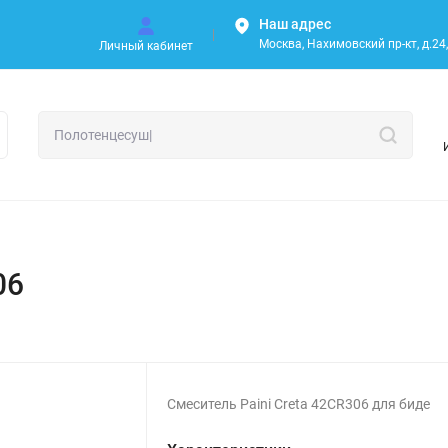
Наш адрес
Москва, Нахимовский пр-кт, д.24, 
Личный кабинет
06
Смеситель Paini Creta 42CR306 для биде